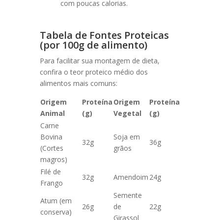
com poucas calorias.
Tabela de Fontes Proteicas
(por 100g de alimento)
Para facilitar sua montagem de dieta,
confira o teor proteico médio dos
alimentos mais comuns:
Origem
Proteína
Origem
Proteína
Animal
(g)
Vegetal
(g)
Carne
Bovina
Soja em
32g
36g
(Cortes
grãos
magros)
Filé de
32g
Amendoim
24g
Frango
Semente
Atum (em
26g
de
22g
conserva)
Girassol