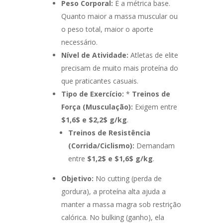
Peso Corporal:
É a métrica base.
Quanto maior a massa muscular ou
o peso total, maior o aporte
necessário.
Nível de Atividade:
Atletas de elite
precisam de muito mais proteína do
que praticantes casuais.
Tipo de Exercício:
*
Treinos de
Força (Musculação):
Exigem entre
$1,6$
e
$2,2$
g/kg
.
Treinos de Resistência
(Corrida/Ciclismo):
Demandam
entre
$1,2$
e
$1,6$
g/kg
.
Objetivo:
No cutting (perda de
gordura), a proteína alta ajuda a
manter a massa magra sob restrição
calórica. No bulking (ganho), ela