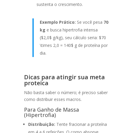
sustenta o crescimento.
Exemplo Prático:
Se você pesa
70
kg
e busca hipertrofia intensa
(
$2,0$
g/kg), seu cálculo seria:
$70
\times 2,0 = 140$
g de proteína por
dia.
Dicas para atingir sua meta
proteica
Não basta saber o número; é preciso saber
como distribuir esses macros.
Para Ganho de Massa
(Hipertrofia)
Distribuição:
Tente fracionar a proteína
em 4 a 6 refeições. O corpo absorve