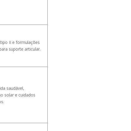
tipo II e formulações
ra suporte articular.
ida saudável,
ão solar e cuidados
os.