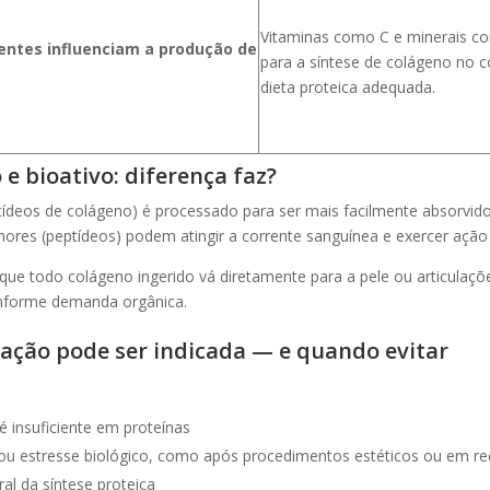
Vitaminas como C e minerais co
ientes influenciam a produção de
para a síntese de colágeno no
dieta proteica adequada.
e bioativo: diferença faz?
tídeos de colágeno) é processado para ser mais facilmente absorvid
res (peptídeos) podem atingir a corrente sanguínea e exercer ação f
que todo colágeno ingerido vá diretamente para a pele ou articulaçõ
onforme demanda orgânica.
ção pode ser indicada — e quando evitar
é insuficiente em proteínas
ou estresse biológico, como após procedimentos estéticos ou em r
l da síntese proteica