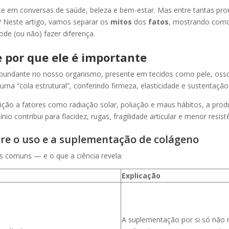
te em conversas de saúde, beleza e bem-estar. Mas entre tantas pro
? Neste artigo, vamos separar os
mitos
dos
fatos
, mostrando como
de (ou não) fazer diferença.
e por que ele é importante
bundante no nosso organismo, presente em tecidos como pele, ossos
ma “cola estrutural”, conferindo firmeza, elasticidade e sustentação
ão a fatores como radiação solar, poluição e maus hábitos, a prod
nio contribui para flacidez, rugas, fragilidade articular e menor resist
re o uso e a suplementação de colágeno
is comuns — e o que a ciência revela:
Explicação
A suplementação por si só não 