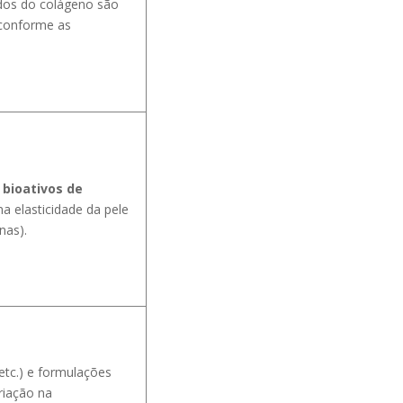
idos do colágeno são
conforme as
 bioativos de
 elasticidade da pele
nas).
I etc.) e formulações
riação na