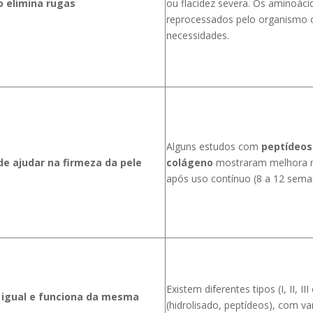
o elimina rugas
ou flacidez severa. Os aminoác
reprocessados pelo organismo 
necessidades.
Alguns estudos com
peptídeos
e ajudar na firmeza da pele
colágeno
mostraram melhora na
após uso contínuo (8 a 12 sema
Existem diferentes tipos (I, II, II
 igual e funciona da mesma
(hidrolisado, peptídeos), com va